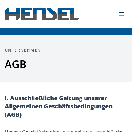
Zum Inhalt springen
Menü
HENSEL Fahrzeugbau GmbH & Co. KG - 2026
UNTERNEHMEN
AGB
I. Ausschließliche Geltung unserer
Allgemeinen Geschäftsbedingungen
(AGB)