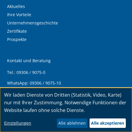
Aktuelles
Ihre Vorteile
Unternehmensgeschichte
Zertifikate
Prospekte
Kontakt und Beratung
Tel.:
09306 / 9075-0
WhatsApp:
09306 / 9075-10
info@hensel-fahrzeugbau.de
Wir laden Dienste von Dritten (Statistik, Video, Karte)
Daimlerstr. 2, 97295 Waldbrunn
nur mit Ihrer Zustimmung. Notwendige Funktionen der
Website laufen ohne solche Dienste.
Öffnungszeiten
Mo-Do:
08:00-16:30
Einstellungen
Alle ablehnen
Alle akzeptieren
Fr:
08:00-12:45