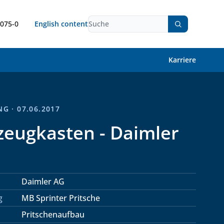
9075-0
English content
Karriere
G · 07.06.2017
eugkasten - Daimler
Daimler AG
g
MB Sprinter Pritsche
Pritschenaufbau