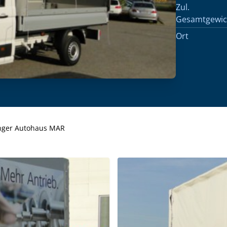
Zul.
Gesamtgewic
Ort
tinger Autohaus MAR