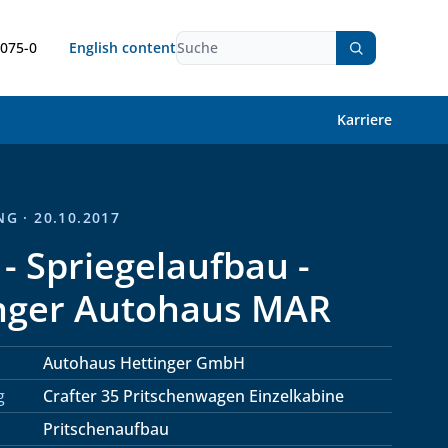
9075-0
English content
Karriere
G · 20.10.2017
 - Spriegelaufbau -
nger Autohaus MAR
Autohaus Hettinger GmbH
g
Crafter 35 Pritschenwagen Einzelkabine
Pritschenaufbau