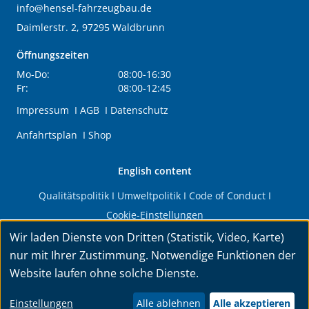
info@hensel-fahrzeugbau.de
Daimlerstr. 2, 97295 Waldbrunn
Öffnungszeiten
Mo-Do:
08:00-16:30
Fr:
08:00-12:45
Impressum
I
AGB
I
Datenschutz
Anfahrtsplan
I
Shop
English content
Qualitätspolitik
I
Umweltpolitik
I
Code of Conduct
I
Cookie-Einstellungen
Wir laden Dienste von Dritten (Statistik, Video, Karte)
© 2026 HENSEL Fahrzeugbau GmbH & Co. KG. Alle Rechte
nur mit Ihrer Zustimmung. Notwendige Funktionen der
vorbehalten.
Website laufen ohne solche Dienste.
Konzeption & Umsetzung:
INNOMEGA AB
Einstellungen
Alle ablehnen
Alle akzeptieren