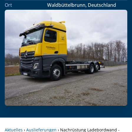
Ort
Waldbüttelbrunn, Deutschland
Aktuelles
›
Auslieferungen
›
Nachrüstung Ladebordwand -