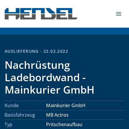
Zum Inhalt springen
Menü
HENSEL Fahrzeugbau GmbH & Co. KG - 2026
AUSLIEFERUNG · 22.02.2022
Nachrüstung
Ladebordwand -
Mainkurier GmbH
Kunde
Mainkurier GmbH
Basisfahrzeug
MB Actros
Typ
Pritschenaufbau