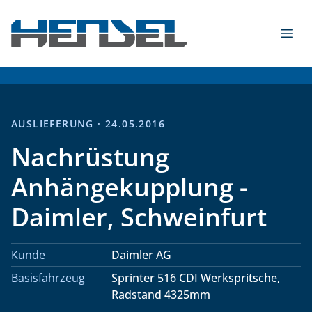
Zum Inhalt springen
Menü
HENSEL Fahrzeugbau GmbH & Co. KG - 2026
AUSLIEFERUNG · 24.05.2016
Nachrüstung
Anhängekupplung -
Daimler, Schweinfurt
Kunde
Daimler AG
Basisfahrzeug
Sprinter 516 CDI Werkspritsche,
Radstand 4325mm