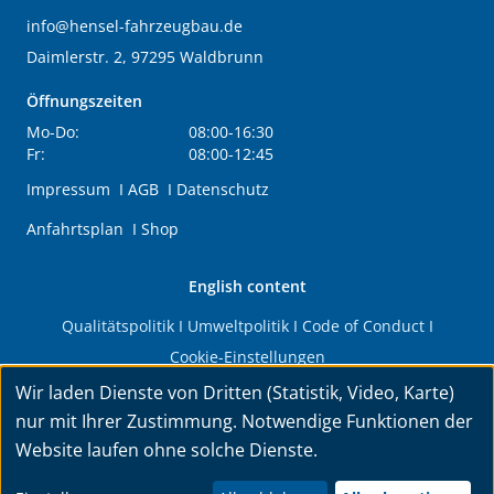
info@hensel-fahrzeugbau.de
Daimlerstr. 2, 97295 Waldbrunn
Öffnungszeiten
Mo-Do:
08:00-16:30
Fr:
08:00-12:45
Impressum
I
AGB
I
Datenschutz
Anfahrtsplan
I
Shop
English content
Qualitätspolitik
I
Umweltpolitik
I
Code of Conduct
I
Cookie-Einstellungen
Wir laden Dienste von Dritten (Statistik, Video, Karte)
© 2026 HENSEL Fahrzeugbau GmbH & Co. KG. Alle Rechte
nur mit Ihrer Zustimmung. Notwendige Funktionen der
vorbehalten.
Website laufen ohne solche Dienste.
Konzeption & Umsetzung:
INNOMEGA AB